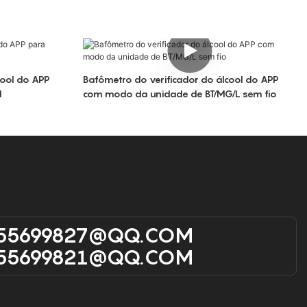
cool do APP
Bafômetro do verificador do álcool do APP
l
com modo da unidade de BT/MG/L sem fio
55699827@qQ.cOM
55699821@qQ.cOM