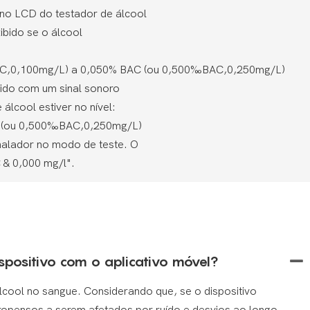
 no LCD do testador de álcool
ibido se o álcool
C,0,100mg/L) a 0,050% BAC (ou 0,500‰BAC,0,250mg/L)
bido com um sinal sonoro
álcool estiver no nível:
C (ou 0,500‰BAC,0,250mg/L)
nalador no modo de teste. O
 & 0,000 mg/l".
ispositivo com o aplicativo móvel?
lcool no sangue. Considerando que, se o dispositivo
 propensos a serem afetados por ruído e desvios ao longo