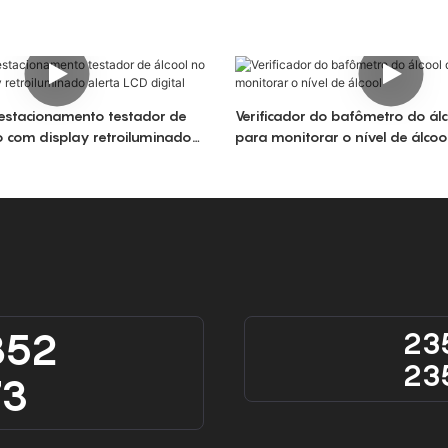
estacionamento testador de
Verificador do bafômetro do ál
to com display retroiluminado
para monitorar o nível de álcoo
tal
852
23
23
73