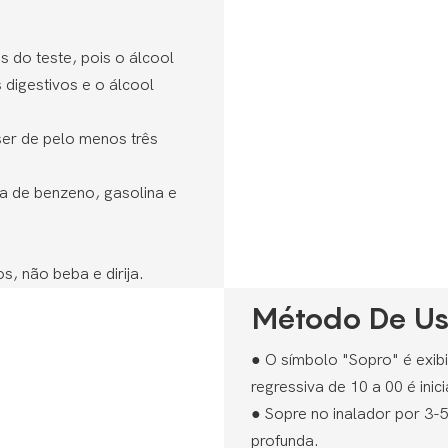
 do teste, pois o álcool
 digestivos e o álcool
ser de pelo menos três
a de benzeno, gasolina e
, não beba e dirija.
Método De U
● O símbolo "Sopro" é exi
regressiva de 10 a 00 é ini
●
Sopre no inalador por 3-
profunda.