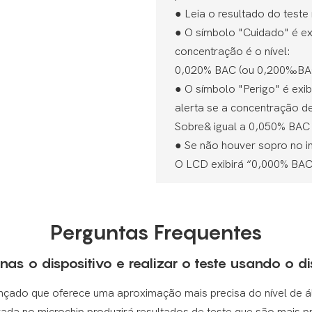
●
Leia o resultado do teste
●
O símbolo "Cuidado" é ex
concentração é o nível:
0,020% BAC (ou 0,200‰BA
●
O símbolo "Perigo" é exi
alerta se a concentração de 
Sobre& igual a 0,050% BA
●
Se não houver sopro no i
O LCD exibirá “0,000% BAC
Perguntas Frequentes
nas o dispositivo e realizar o teste usando o d
nçado que oferece uma aproximação mais precisa do nível de á
orada no microchip produzirá resultados de teste que são mais