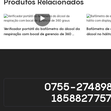
Produtos Relacionados
Verificador portátil do bafômetro do álcool da
Bafômetro de 
respiração com bocal de gerencio de 360 ​​
álcool no háli
graus
alerta LCD digi
0755-27489
185882775