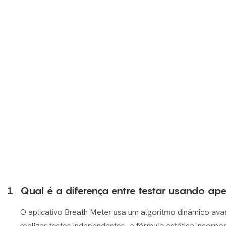
1
Qual é a diferença entre testar usando ape
O aplicativo Breath Meter usa um algoritmo dinâmico ava
realizar testes independentes, a fórmula estática incorp