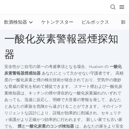
飲酒検知器
ケトンテスター
ピルボックス
火災
一酸化炭素警報器煙探知
器
安全性がご自宅の第一の考慮事項となる場合、Hualixin の
一酸化
炭素警報器煙感知器
あなたにとって欠かせない守護者です。 高精
度の一酸化炭素と煙の検出技術が統合されており、空気中の微妙
な脅威の変化を初めて捕捉できます。 スマート煙および一酸化炭
素検知器は、キッチンの煙や潜在的な一酸化炭素漏れのいずれで
あっても、迅速に反応し、明瞭で大音量の警報を発して、あなた
とあなたの家族を危険から遠ざけることができます。 そのインテ
リジェントな設計により、誤報が効果的に削減され、セキュリテ
ィ保護がより正確かつ効率的に行われます。 新しい家でも古い家
でも、
煙と一酸化炭素のコンボ検知器
は、あなたの家をより安全