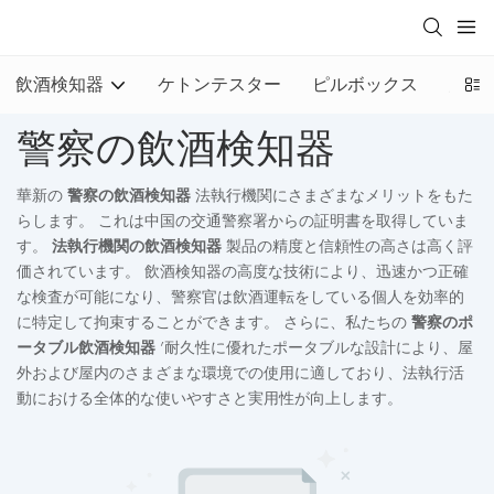
飲酒検知器
ケトンテスター
ピルボックス
火災
警察の飲酒検知器
華新の
警察の飲酒検知器
法執行機関にさまざまなメリットをもた
らします。 これは中国の交通警察署からの証明書を取得していま
す。
法執行機関の飲酒検知器
製品の精度と信頼性の高さは高く評
価されています。 飲酒検知器の高度な技術により、迅速かつ正確
な検査が可能になり、警察官は飲酒運転をしている個人を効率的
に特定して拘束することができます。 さらに、私たちの
警察のポ
ータブル飲酒検知器
’耐久性に優れたポータブルな設計により、屋
外および屋内のさまざまな環境での使用に適しており、法執行活
動における全体的な使いやすさと実用性が向上します。