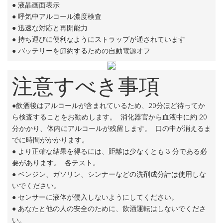
● 液晶画面表示
●
呼気中アルコール濃度検査
●
迅速な対応と再開能力
●
持ち運びに便利なようにストラップが通されています
●
バッテリーを節約するための自動電源オフ
注意すべき事項
●飲酒後はアルコールが含まれているため、20分ほど待ってか
ら検査することをお勧めします。
消化器官から血液中に約 20
分かかり、体内にアルコールが残留します。
口の中が消えるま
でに時間がかかります。
●
より正確な結果を得るには、距離は少なくとも 3 分である必
要があります。
各テスト。
●
ベンジン、ガソリン、シンナーなどの洗剤成分計は使用しな
いでください。
●
センサーに液体が侵入しないようにしてください。
●
あなたと他の人の安全のために、飲酒運転はしないでくださ
い。