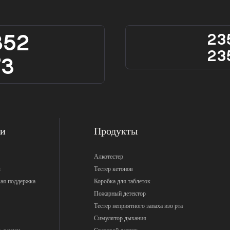
852
23
23
73
ки
Продукты
Алкотестер
ы
Тестер кетонов
кая поддержка
Коробка для таблеток
Пожарный детектор
Тестер неприятного запаха изо рта
Симулятор дыхания