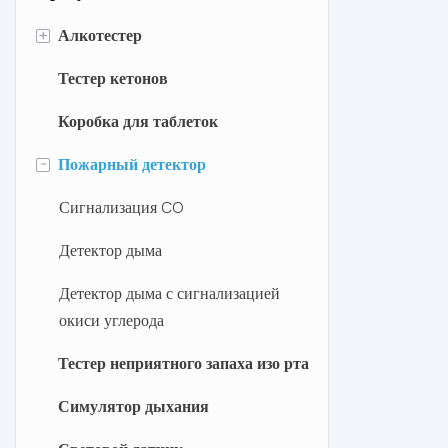
+
Алкотестер
Тестер кетонов
Полупроводниковый алкотестер
Коробка для таблеток
Электрохимический алкотестер
-
Пожарный детектор
Полицейский алкотестер
Аксессуары для алкотестеров
Сигнализация CO
Алкотестер с приложением
Детектор дыма
Тест-полоски на алкоголь
Детектор дыма с сигнализацией
окиси углерода
Тестер неприятного запаха изо рта
Симулятор дыхания