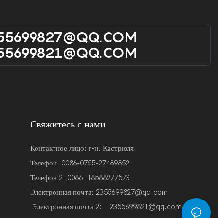
55699827@qQ.cOM
55699821@qQ.cOM
Свяжитесь с нами
Контактное лицо: г-н. Кастрюля
Телефон: 0086-0755-27489852
Телефон 2:
0086-
18588277573
Электронная почта:
2355699827@qq.com
Электронная почта 2:
2355699821@qq.com