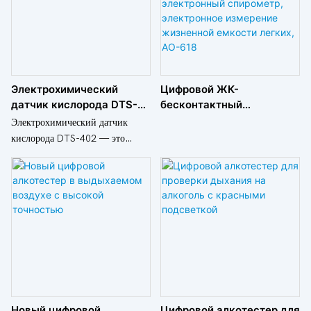
обеспечивать свою
Гуандун. Модель: JSC-026-
Модель: JSC-026-CO
безопасность.
CO₂. Источник питания: Type-
Питание: тип-C
C.
Электрохимический
Цифровой ЖК-
датчик кислорода DTS-
бесконтактный
4O2
безболезненный тестер
Электрохимический датчик
объема легких,
кислорода DTS-402 — это
электронный спирометр,
высококачественный и
электронное измерение
надежный датчик,
жизненной емкости
предназначенный для точного
легких, АО-618
измерения уровня кислорода в
различных областях
применения. Благодаря
передовым технологиям и
точным характеристикам этот
датчик имеет решающее
значение для обеспечения
Новый цифровой
Цифровой алкотестер для