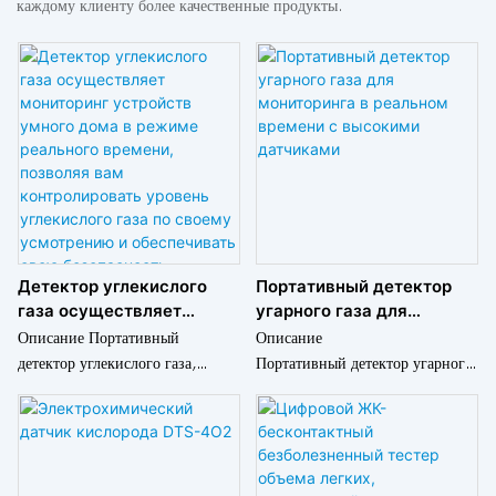
каждому клиенту более качественные продукты.
Детектор углекислого
Портативный детектор
газа осуществляет
угарного газа для
мониторинг устройств
мониторинга в реальном
Описание Портативный
Описание
умного дома в режиме
времени с высокими
детектор углекислого газа,
Портативный детектор угарного
реального времени,
датчиками
используемый для мониторинга
газа для мониторинга в
позволяя вам
в режиме реального времени с
реальном времени с высокими
контролировать уровень
помощью высокоточных
датчиками
углекислого газа по
датчиков. Марка: Greenwon.
Бренд ： Greenwon
своему усмотрению и
Страна происхождения:
Происхождение ： Гуандун