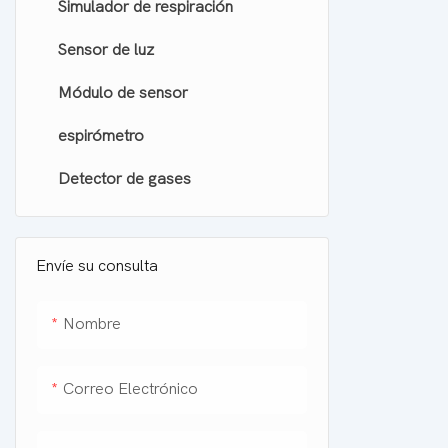
Simulador de respiración
Detector de humo
Sensor de luz
Detector de humo con alarma de
monóxido de carbono
Módulo de sensor
espirómetro
Detector de gases
Envíe su consulta
Nombre
Correo Electrónico