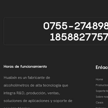
0755-27489
185882775
Horas de funcionamiento
Enlac
Hualixin es un fabricante de
Home
alcoholímetros de alta tecnología que
Producto
Soporte t
integra R&D, producción, ventas,
Sobre nos
soluciones de aplicaciones y soporte de
Casos