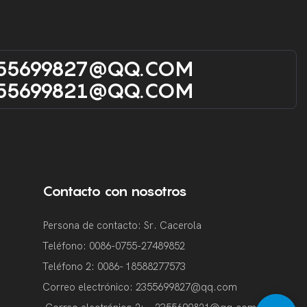
55699827@qQ.cOM
55699821@qQ.cOM
Contacto con nosotros
Persona de contacto: Sr. Cacerola
Teléfono: 0086-0755-27489852
Teléfono 2:
0086-
18588277573
Correo electrónico:
2355699827@qq.com