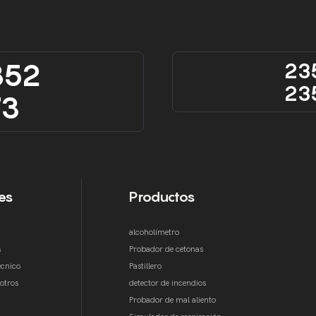
852
23
23
73
es
Productos
alcoholímetro
s
Probador de cetonas
écnico
Pastillero
otros
detector de incendios
Probador de mal aliento